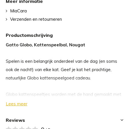
Meer informatie
MiaCara
Verzenden en retourneren
Productomschrijving
Gatto Globo, Kattenspeelbal, Nougat
Spelen is een belangrijk onderdeel van de dag (en soms
ook de nacht!) van elke kat. Geef je kat het prachtige,
natuurlijke Globo kattenspeelgoed cadeau.
Globo kattenspeeltjes worden met de hand gemaakt met
veel zorg en aandacht voor detail. Elk kattenspeeltje is
Lees meer
gemaakt van 100% natuurlijke viltwol uit Nieuw-Zeeland.
Door het speciale formaat en het zorgvuldig gekozen
Reviews
materiaal kan je kat de speelballen grijpen met zijn