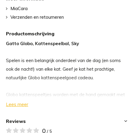
MiaCara
Verzenden en retourneren
Productomschrijving
Gatto Globo, Kattenspeelbal, Sky
Spelen is een belangrijk onderdeel van de dag (en soms
ook de nacht!) van elke kat. Geef je kat het prachtige,
natuurlijke Globo kattenspeelgoed cadeau.
Globo kattenspeeltjes worden met de hand gemaakt met
veel zorg en aandacht voor detail. Elk kattenspeeltje is
Lees meer
gemaakt van 100% natuurlijke viltwol uit Nieuw-Zeeland.
Door het speciale formaat en het zorgvuldig gekozen
Reviews
materiaal kan je kat de speelballen grijpen met zijn
0
/ 5