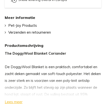
Meer informatie
Pet-Joy Products
Verzenden en retourneren
Productomschrijving
The DoggyWool Blanket Coriander
De DoggyWool Blanket is een praktisch, comfortabel en
zacht deken gemaakt van soft-touch polyester. Het deken
is zeer sterk en is voorzien van een poly-knit antislip
onderzijde. Zo blijft het stevig op zijn plaats wanneer de
hond ligt, slaapt of rust. De vulling bestaat uit 95%
gerecyclede fiberfill en soft-loft vezels voor een maximale
Lees meer