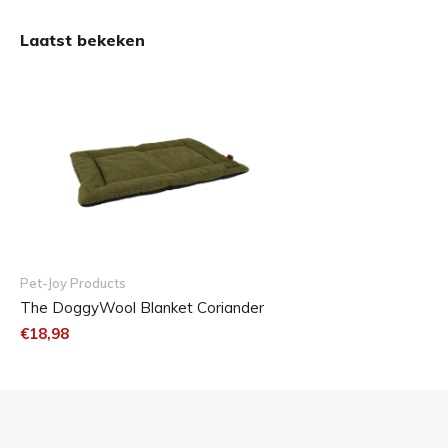
L
89x59 cm
Laatst bekeken
XL
104x69 cm
XXL
118x75 cm
Pet-Joy Products
The DoggyWool Blanket Coriander
€18,98