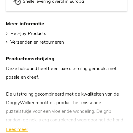
Snelle levering overal in Europa
Meer informatie
Pet-Joy Products
Verzenden en retourneren
Productomschrijving
Deze halsband heeft een luxe uitsraling gemaakt met
passie en dreef.
De uitstraling gecombineerd met de kwaliteiten van de
DoggyWalker maakt dit product het missende
puzzelstukje voor een vloeiende wandeling. De grip
rondom de nek is erg controlerend waardoor het de hond
een voldaan gevoel geeft tijdens het bewegen.
Lees meer