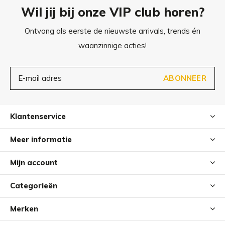
L
89x59 cm
Wil jij bij onze VIP club horen?
XL
104x69 cm
Ontvang als eerste de nieuwste arrivals, trends én
waanzinnige acties!
XXL
118x75 cm
ABONNEER
Klantenservice
Meer informatie
Mijn account
Categorieën
Merken