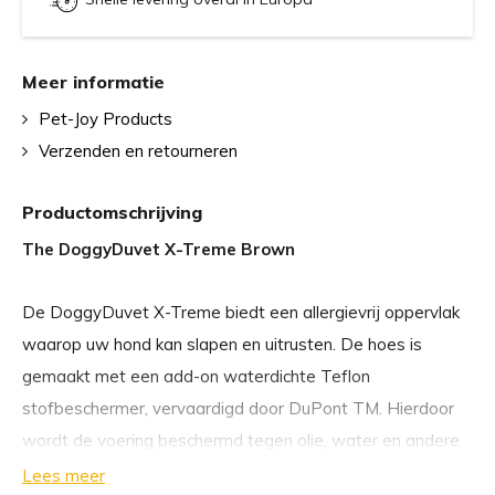
Meer informatie
Pet-Joy Products
Verzenden en retourneren
Productomschrijving
The DoggyDuvet X-Treme Brown
De DoggyDuvet X-Treme biedt een allergievrij oppervlak
waarop uw hond kan slapen en uitrusten. De hoes is
gemaakt met een add-on waterdichte Teflon
stofbeschermer, vervaardigd door DuPont TM. Hierdoor
wordt de voering beschermd tegen olie, water en andere
vlekken waardoor langdurige bescherming wordt
Lees meer