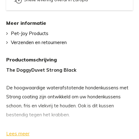
Meer informatie
Pet-Joy Products
Verzenden en retourneren
Productomschrijving
The DoggyDuvet Strong Black
De hoogwaardige waterafstotende hondenkussens met
Strong coating zijn ontwikkeld om uw hondenkussens
schoon, fris en vlekvrij te houden. Ook is dit kussen
bestendig tegen het krabben.
1) Vlekken eenvoudig verwijderen:
Voorbehandeld met
Lees meer