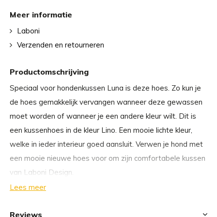
Meer informatie
Laboni
Verzenden en retourneren
Productomschrijving
Speciaal voor hondenkussen Luna is deze hoes. Zo kun je
de hoes gemakkelijk vervangen wanneer deze gewassen
moet worden of wanneer je een andere kleur wilt. Dit is
een kussenhoes in de kleur Lino. Een mooie lichte kleur,
welke in ieder interieur goed aansluit. Verwen je hond met
een mooie nieuwe hoes voor om zijn comfortabele kussen
van Laboni Design.
Lees meer
De hoes is gemaakt van 100% eco Tex standard. Deze
stof is vuil- en waterafstotend en daardoor zeer geschikt
Reviews