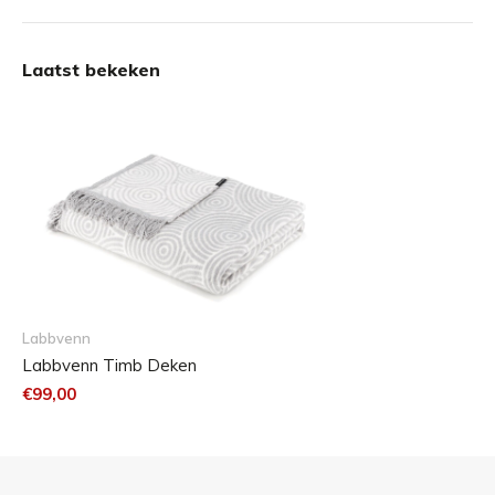
Niet in de droger
Niet bleken
Laatst bekeken
Niet strijken
Fijne cyclus - watertemperatuur max 30 °C of
Chemisch reinigen
Laat de deken na het wassen volledig drogen
in de open lucht.
Intensief gebruik kan leiden tot ruwheid en bobbeling
(pilling) van het oppervlak. Dit proces kan niet worden
voorkomen en valt daarom niet onder de garantiedekking.
Labbvenn
Labbvenn Timb Deken
€99,00