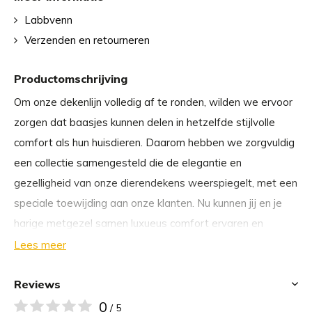
Labbvenn
Verzenden en retourneren
Productomschrijving
Om onze dekenlijn volledig af te ronden, wilden we ervoor
zorgen dat baasjes kunnen delen in hetzelfde stijlvolle
comfort als hun huisdieren. Daarom hebben we zorgvuldig
een collectie samengesteld die de elegantie en
gezelligheid van onze dierendekens weerspiegelt, met een
speciale toewijding aan onze klanten. Nu kunnen jij en je
harige metgezel samen luxueus comfort ervaren en
dierbare momenten in stijl creëren. Ontdek ons
Lees meer
assortiment en ontdek de perfecte mix van verfijning en
warmte.
Reviews
0
/ 5