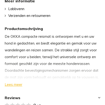
Meer informatie
Labbvenn
Verzenden en retourneren
Productomschrijving
De OKKA compacte reismat is ontworpen met u en uw
hond in gedachten, en biedt elegantie en gemak voor uw
wandelingen en reizen samen. De strakke stijl zorgt voor
comfort voor u beiden, terwijl het universele ontwerp en
formaat geschikt zijn voor de meeste hondenrassen.
Doordachte bevestigingsmechanismen zorgen ervoor dat
de mat zijn vorm behoudt en gemakkelijk op te vouwen is,
waardoor hij weinig ruimte inneemt. De ingetogen kleuren
Lees meer
en elegante lederen accenten geven de OKKA mat een
modieus tintje. Bovendien is de mat dankzij de moderne
Reviews
materialen gemakkelijk schoon te maken en wasbaar,