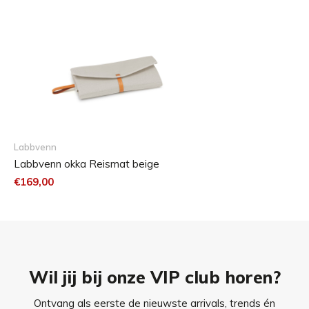
Om de matras zijn oorspronkelijke vorm en veerkracht te
laten behouden, moet hij regelmatig worden opgeschud
om te voorkomen dat de vulling verschuift.
Hondenharen kunnen worden verwijderd met een
meubelborstel.
Labbvenn
Labbvenn okka Reismat beige
€169,00
Wil jij bij onze VIP club horen?
Ontvang als eerste de nieuwste arrivals, trends én