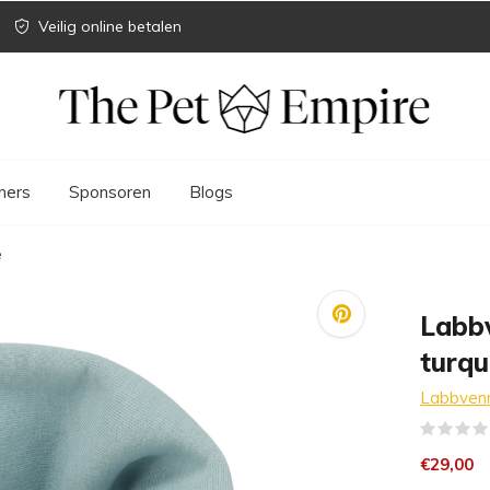
Veilig online betalen
ners
Sponsoren
Blogs
e
Labb
turqu
Labbven
€29,00