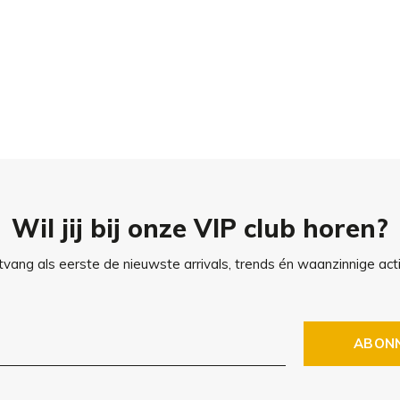
rish Setter, Schnauzer,
olden Retriever, Husky,
Irish Setter, Dalmatian,
 hebt?
Lees hier
alles over het
Wil jij bij onze VIP club horen?
vang als eerste de nieuwste arrivals, trends én waanzinnige acti
ABON