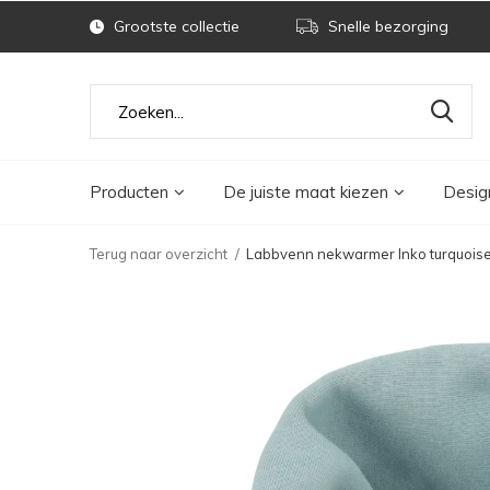
Grootste collectie
Snelle bezorging
Producten
De juiste maat kiezen
Desig
Terug naar overzicht
Labbvenn nekwarmer Inko turquois