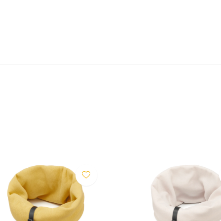
worden. Het leer kan na het
rliezen. Het logo kan minder
 bobbelen (pilling) van het
en voorkomen en valt daarom