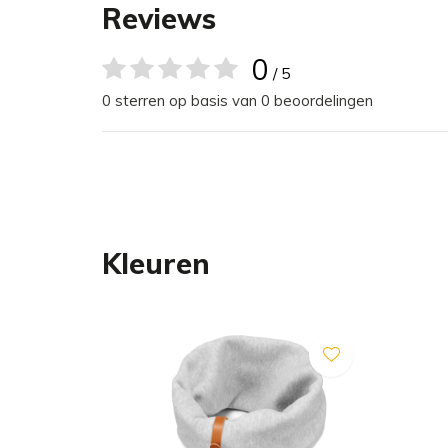
Handgemaakt
Reviews
Speciaal ontworpen voor honden
Verkrijgbaar in drie maten
0
/ 5
In de kleur: turquoise
0 sterren op basis van 0 beoordelingen
Machinewas (30 graden)
Materiaal & Verzorging
Voor het wassen moet de leren riem los gemaakt 
Kleuren
wassen donker van kleur worden en elasticiteit ve
zichtbaar worden. Intensief gebruik kan ruwheid en
oppervlak veroorzaken. Dit proces kan niet word
niet onder de garantie.