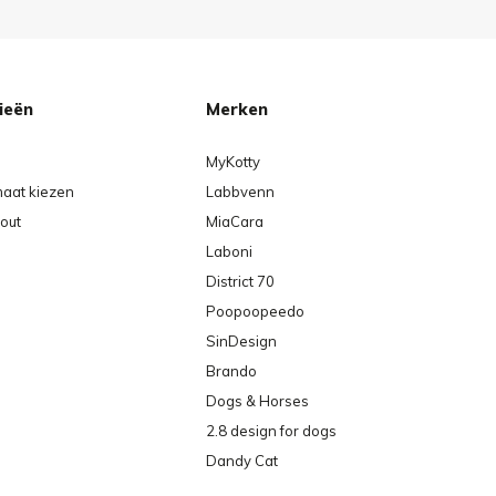
ieën
Merken
MyKotty
maat kiezen
Labbvenn
out
MiaCara
Laboni
District 70
Poopoopeedo
SinDesign
Brando
Dogs & Horses
2.8 design for dogs
Dandy Cat