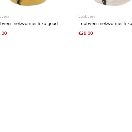
op lage temperatuur / Wassen
bvenn
Labbvenn
bvenn nekwarmer Inko goud
Labbvenn nekwarmer Inko
,00
€29,00
 Yorkshire, Terrier, Toy