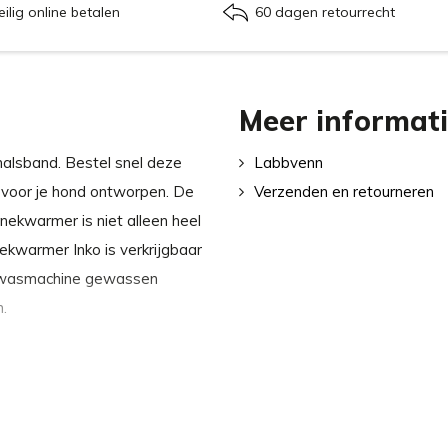
eilig online betalen
60 dagen retourrecht
Meer informat
halsband. Bestel snel deze
Labbvenn
 voor je hond ontworpen. De
Verzenden en retourneren
 nekwarmer is niet alleen heel
ekwarmer Inko is verkrijgbaar
de wasmachine gewassen
.
Labbvenn: