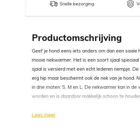
Snelle bezorging
V
Productomschrijving
Geef je hond eens iets anders om dan een saaie 
mooie nekwarmer. Het is een soort sjaal speciaal
sjaal is versierd met een echt lederen riempje. De
erg hip maar beschermt ook de nek van je hond. N
in drie maten: S, M en L. De nekwarmer kan in 
worden en is daardoor makkelijk schoon te houden
Waarom wij kiezen voor nekwarmer Inko van 
Lees meer
Comfortabel en hip