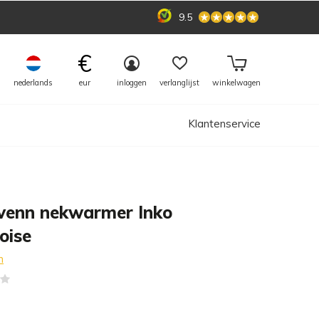
9.5
€
nederlands
eur
inloggen
verlanglijst
winkelwagen
Klantenservice
venn nekwarmer Inko
oise
n
(0)