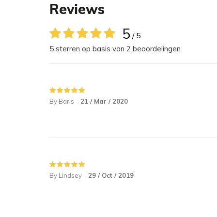
Reviews
Vervormingsbestendig
Comfortabel
5
/ 5
Stijlvol
5 sterren op basis van 2 beoordelingen
Handgemaakt
Soft touch
Top kwaliteit
Verkrijgbaar in drie formaten
By Baris
21 / Mar / 2020
Machinewas (30 graden)
Materiaal & Verzorging
Matras
By Lindsey
29 / Oct / 2019
De zijkanten van het bed zijn zacht, maar ook st
de ruggengraat van je hond te ondersteunen. He
luchtdoorlatende schuim en de katoenen hoes zor