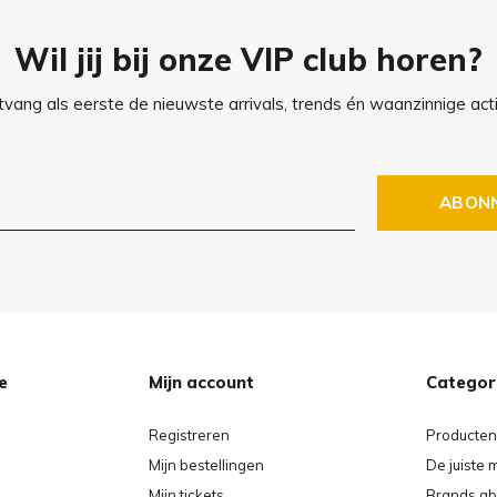
Wil jij bij onze VIP club horen?
vang als eerste de nieuwste arrivals, trends én waanzinnige acti
ABON
e
Mijn account
Categor
Registreren
Producten
0 x 15 cm
Mijn bestellingen
De juiste 
x 15 cm
Mijn tickets
Brands ab