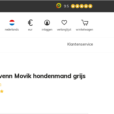
9.5
€
nederlands
eur
inloggen
verlanglijst
winkelwagen
Klantenservice
venn Movik hondenmand grijs
n
(2)