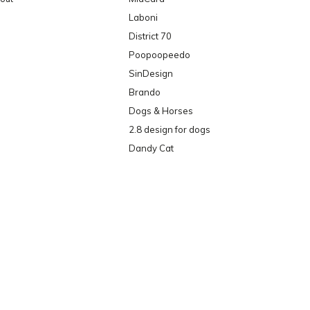
Laboni
District 70
Poopoopeedo
SinDesign
Brando
Dogs & Horses
2.8 design for dogs
Dandy Cat