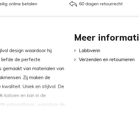
eilig online betalen
60 dagen retourrecht
Meer informat
vol design waardoor hij
Labbvenn
e liefde de perfecte
Verzenden en retourneren
s gemaakt van materialen van
vakmensen. Zij maken de
waliteit. Uniek en stijlvol. De
 katoen en kan in de
0% polyurethaan, waardoor de
ndig en anti-allergeen.
an Labbvenn: