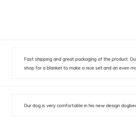
Fast shipping and great packaging of the product. Our
shop for a blanket to make a nice set and an even m
Our dog is very comfortable in his new design dogbed!
evig genoeg om het hoofd en
t hoogwaardige
gen ervoor dat het