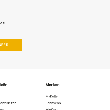
es!
NEER
ieën
Merken
MyKotty
maat kiezen
Labbvenn
out
MiaCara