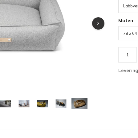
Labbve
Maten
Leverin