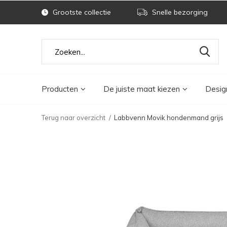
Grootste collectie
Snelle bezorging
Producten
De juiste maat kiezen
Desig
Terug naar overzicht
Labbvenn Movik hondenmand grijs