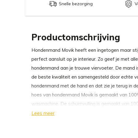
Snelle bezorging
V
Productomschrijving
Hondenmand Movik heeft een ingetogen maar stijl
perfect aansluit op je interieur. Zo geef je met all
hondenmand aan je trouwe viervoeter. De mand i
de beste kwaliteit en samengesteld door echte 
hondenmand met de hand en dat zie je terug in de k
hoes van hondenmand Movik is gemaakt van 100%
wasmachine. De schuimvulling is gemaakt van 10
mand zeer elastisch is, druk- en vervormingsbeste
Lees meer
Waarom wij kiezen voor hondenmand Movik v