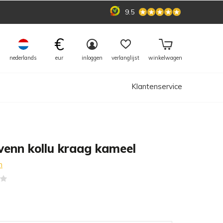
9.5
€
nederlands
eur
inloggen
verlanglijst
winkelwagen
Klantenservice
enn kollu kraag kameel
n
(0)