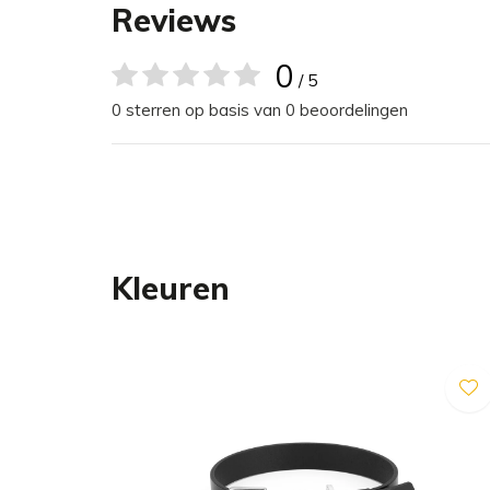
en streven we er voortdurend naar om onze prod
Reviews
zowel stijl als eco-bewustzijn.
0
/ 5
0 sterren op basis van 0 beoordelingen
Kleuren