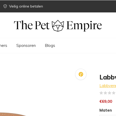
Veilig online betalen
ners
Sponsoren
Blogs
Labbv
Labbven
€69,00
Maten