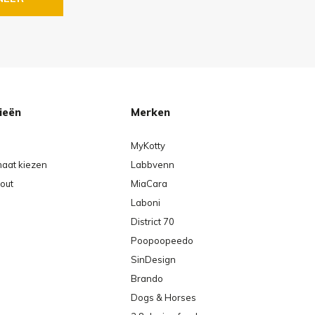
ieën
Merken
MyKotty
maat kiezen
Labbvenn
out
MiaCara
Laboni
District 70
Poopoopeedo
SinDesign
Brando
Dogs & Horses