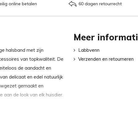
eilig online betalen
60 dagen retourrecht
Meer informat
ge halsband met zijn
Labbvenn
cessoires van topkwaliteit. De
Verzenden en retourneren
oeiteloos de aandacht en
an delicaat en edel natuurlijk
 Nauwgezet gemaakt en
e aan de look van elk huisdier.
ijke looiproces van het leer,
en schadelijke chemicaliën
it aan duurzame ontwikkeling