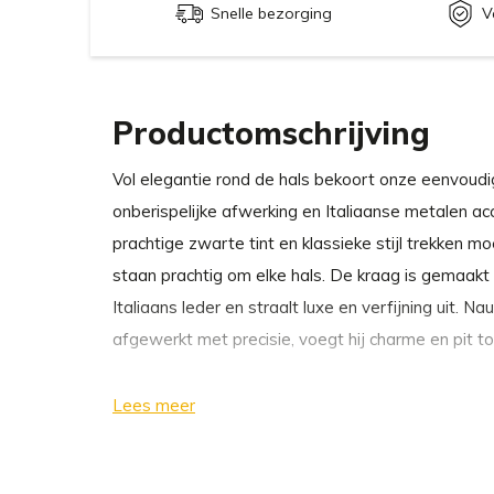
Snelle bezorging
V
Productomschrijving
Vol elegantie rond de hals bekoort onze eenvoudi
onberispelijke afwerking en Italiaanse metalen ac
prachtige zwarte tint en klassieke stijl trekken m
staan prachtig om elke hals. De kraag is gemaakt v
Italiaans leder en straalt luxe en verfijning uit.
afgewerkt met precisie, voegt hij charme en pit to
Onze inzet voor duurzaamheid blijkt uit het natuurl
Lees meer
waarbij plantaardige looistoffen worden gebruikt 
worden vermeden. Bij Labbvenn geven we priorite