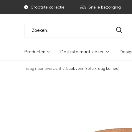
Grootste collectie
Snelle bezorging
Producten
De juiste maat kiezen
Desig
Terug naar overzicht
Labbvenn kollu kraag kameel