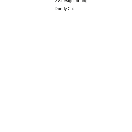
2.8 design for dogs
Dandy Cat