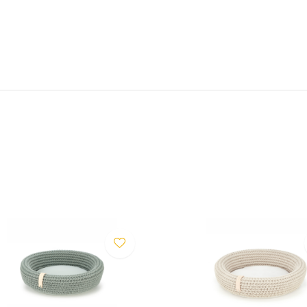
orstel om de haren te
en worden. Het kussen mag
of bobbeligheid ontstaat. Dit