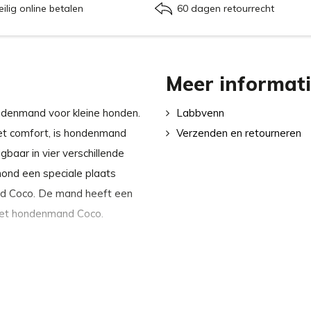
eilig online betalen
60 dagen retourrecht
Meer informat
denmand voor kleine honden.
Labbvenn
 het comfort, is hondenmand
Verzenden en retourneren
gbaar in vier verschillende
 hond een speciale plaats
nd Coco. De mand heeft een
met hondenmand Coco.
n Labbvenn: