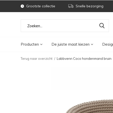
Grootste collectie
Snelle bezorging
Producten
De juiste maat kiezen
Desig
Terug naar overzicht
Labbvenn Coco hondenmand bruin