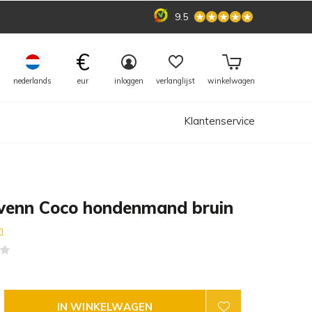
9.5
€
nederlands
eur
inloggen
verlanglijst
winkelwagen
Klantenservice
venn Coco hondenmand bruin
n
(0)
IN WINKELWAGEN