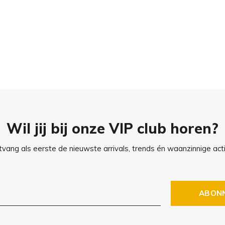
 10
 Yorkshire, Terrier, Toy Dachshund, etc.
Wil jij bij onze VIP club horen?
vang als eerste de nieuwste arrivals, trends én waanzinnige acti
 hebt?
Lees hier
alles over het
ABON