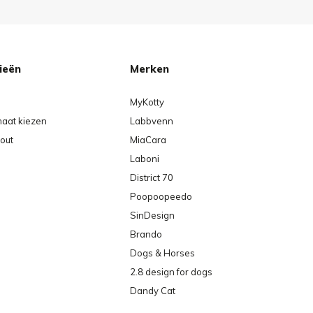
ieën
Merken
MyKotty
maat kiezen
Labbvenn
out
MiaCara
Laboni
District 70
Poopoopeedo
SinDesign
Brando
Dogs & Horses
2.8 design for dogs
Dandy Cat