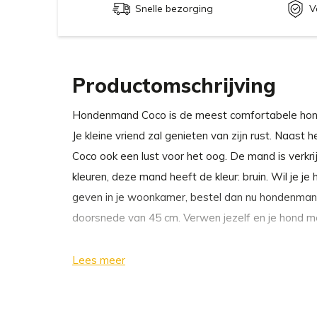
Snelle bezorging
V
Productomschrijving
Hondenmand Coco is de meest comfortabele hon
Je kleine vriend zal genieten van zijn rust. Naast
Coco ook een lust voor het oog. De mand is verkrij
kleuren, deze mand heeft de kleur: bruin. Wil je je
geven in je woonkamer, bestel dan nu hondenma
doorsnede van 45 cm. Verwen jezelf en je hond 
Waarom wij kiezen voor hondenmand Coco va
Lees meer
Handgemaakt door echte vakmensen.