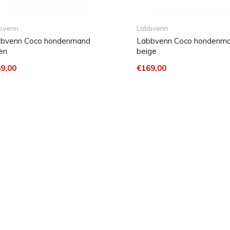
bvenn
Labbvenn
ik van kleur veranderen. Ook
bvenn Coco hondenmand
Labbvenn Coco hondenm
en
beige
9,00
€169,00
ken / Handwas