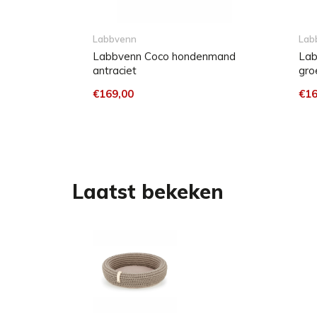
valt niet onder de garantie.
Labbvenn
Lab
Het leer kan na het wassen en bij intensief gebru
Labbvenn Coco hondenmand
Lab
antraciet
gro
kan het logo minder goed zichtbaar worden.
€169,00
€16
Niet in de droogtrommel / Niet bleken / Niet strij
Laatst bekeken
Materiaal
Kussen
katoen 100% OEKO-TEX®