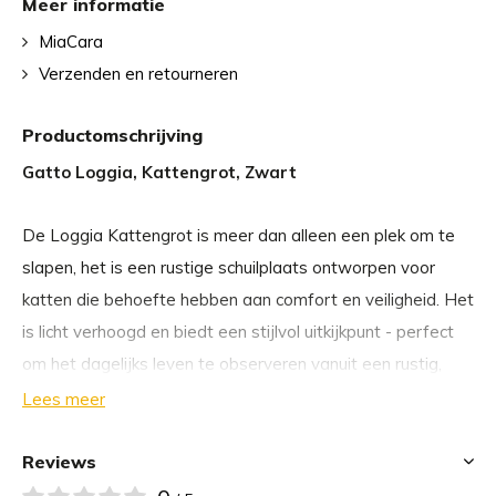
Meer informatie
MiaCara
Verzenden en retourneren
Productomschrijving
Gatto Loggia, Kattengrot, Zwart
De Loggia Kattengrot is meer dan alleen een plek om te
slapen, het is een rustige schuilplaats ontworpen voor
katten die behoefte hebben aan comfort en veiligheid. Het
is licht verhoogd en biedt een stijlvol uitkijkpunt - perfect
om het dagelijks leven te observeren vanuit een rustig,
beschut toevluchtsoord.
Lees meer
Deze kattengrot is vakkundig vervaardigd uit
Reviews
gestructureerd vilt met een hoog wolgehalte en biedt een