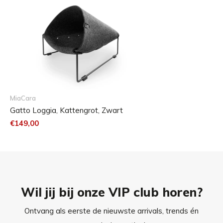
een doordacht ontwerp om een ruimte te creëren die even
mooi als geliefd is.
Maattabel
De Loggia-kattengrot is verkrijgbaar in één maat.
MiaCara
Gatto Loggia, Kattengrot, Zwart
€149,00
Wil jij bij onze VIP club horen?
Ontvang als eerste de nieuwste arrivals, trends én