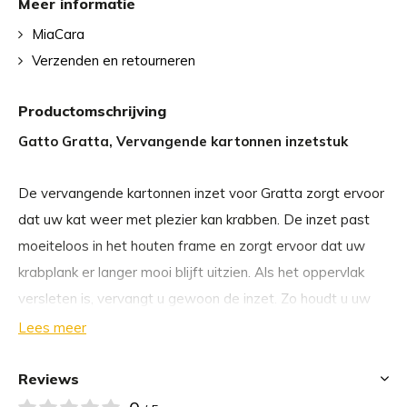
Meer informatie
MiaCara
Verzenden en retourneren
Productomschrijving
Gatto Gratta, Vervangende kartonnen inzetstuk
De vervangende kartonnen inzet voor Gratta zorgt ervoor
dat uw kat weer met plezier kan krabben. De inzet past
moeiteloos in het houten frame en zorgt ervoor dat uw
krabplank er langer mooi blijft uitzien. Als het oppervlak
versleten is, vervangt u gewoon de inzet. Zo houdt u uw
kat tevreden zonder het hele product (of uw favoriete
Lees meer
bekraste meubelstuk) te vervangen.
Reviews
Maattabel