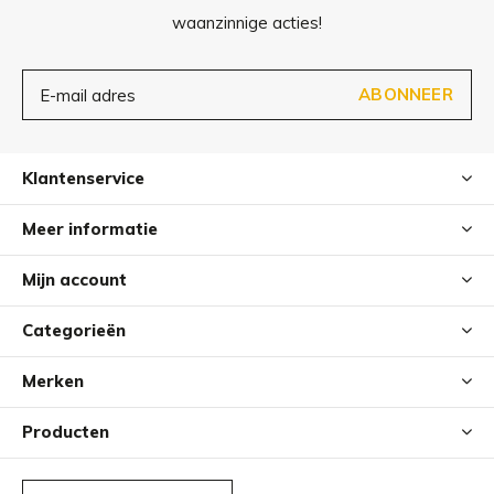
waanzinnige acties!
ca. 60 x 30 x 10 cm (L x B x H)
ABONNEER
Verzorging
Klantenservice
Veeg het frame indien nodig af met een vochtige doek.
Meer informatie
De kartonnen inleg kan eenvoudig worden vervangen door
Mijn account
onze vervangende inleg zodra deze tekenen van slijtage
vertoont door het krabben van uw kat.
Categorieën
Merken
Producten