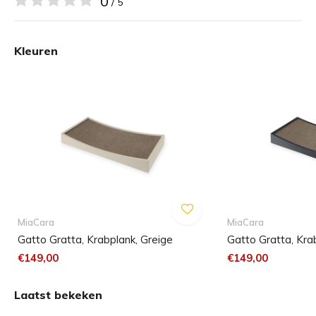
0
/ 5
verzorging van de nagels en stimuleert gezonde activiteit.
Een lichte holte in het midden doet ook dienst als gezellig
Kleuren
hoekje – ideaal om te luieren, te dutten of gewoon te zijn.
Voor duurzaamheid en langdurig gebruik is Gratta voorzien
van een vervangbaar kartonnen inzetstuk. Als het
versleten is, vervangt u het gewoon door een nieuw
exemplaar – een duurzame, milieuvriendelijke oplossing
waar uw kat steeds weer naar terug zal komen.
Gratta is gemaakt met een hoogwaardig houten frame en
MiaCara
MiaCara
Gatto Gratta, Krabplank, Greige
Gatto Gratta, Krab
verkrijgbaar in drie elegante lakafwerkingen, waardoor het
€149,00
€149,00
naadloos in elk interieur past. Functioneel krabmeubilair
zag er nog nooit zo verfijnd uit.
Laatst bekeken