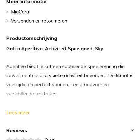
Meer informatie
MiaCara
Verzenden en retourneren
Productomschrijving
Gatto Aperitivo, Activiteit Speelgoed, Sky
Aperitivo biedt je kat een spannende speelervaring die
zowel mentale als fysieke activiteit bevordert. De likmat is
veelzijdig en perfect voor nat- en droogvoer en
verschillende traktaties.
Hij is gemaakt van duurzame materialen en heeft drie
Lees meer
verschillende oppervlakken, waardoor hij garant staat voor
langdurige betrokkenheid en plezier:
Reviews