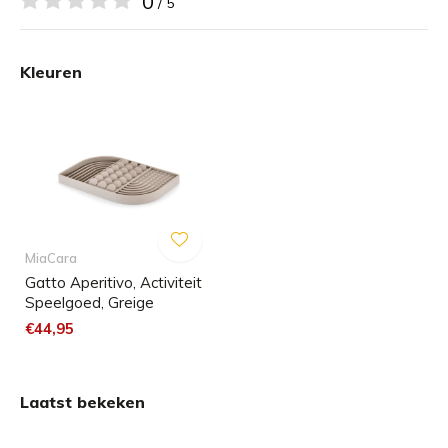
0
/ 5
Diepe groefstructuur:
Ideaal voor droogvoer en
kleine traktaties die je kat vakkundig uit de groeven
Kleuren
moet halen.
Flapjes:
Perfect voor het verstoppen van kleine
snacks achter de flappen, waardoor het jacht- en
speelinstinct van je kat wordt gestimuleerd.
Gestructureerd oppervlak:
Zeer geschikt voor het
verspreiden van natvoer of lekkernijen zoals yoghurt
- voor extra likplezier.
MiaCara
Gatto Aperitivo, Activiteit
De speciaal ontworpen groefdiepte is
Speelgoed, Greige
snorhaarvriendelijk, zodat de gevoelige snorharen
€44,95
van je kat niet worden gestoord tijdens het spelen.
Likken heeft ook een kalmerend effect en helpt
stress te verminderen.
Laatst bekeken