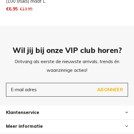
(100 stuks) maat L
tegen micro-organismen)
€6,95
€13,95
NEN-EN 455-1, 2, 3, 4 (medische handschoenen voor
eenmalig gebruik)
CE-Markering
Wil jij bij onze VIP club horen?
Ontvang als eerste de nieuwste arrivals, trends én
waanzinnige acties!
ABONNEER
Klantenservice
Meer informatie