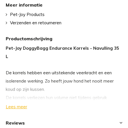
Meer informatie
Pet-Joy Products
Verzenden en retourneren
Productomschrijving
Pet-Joy DoggyBagg Endurance Korrels - Navulling 35
L
De korrels hebben een uitstekende veerkracht en een
isolerende werking. Zo heeft jouw hond het nooit meer
koud op zijn kussen.
De korrels verliezen hun volume niet tijdens gebruik
waardoor je nooit meer het kussen van jouw hond hoeft
Lees meer
op te vullen. Daarnaast maken deze korrels minder geluid
als jouw hond gaat liggen dan bij EPS korrels. Mocht jouw
Reviews