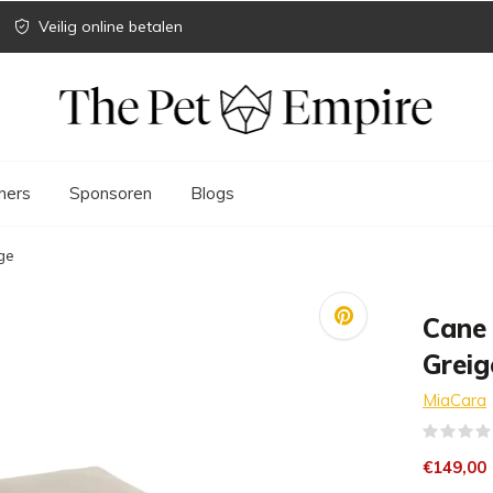
Veilig online betalen
ners
Sponsoren
Blogs
ge
Cane
Greig
MiaCara
€149,00