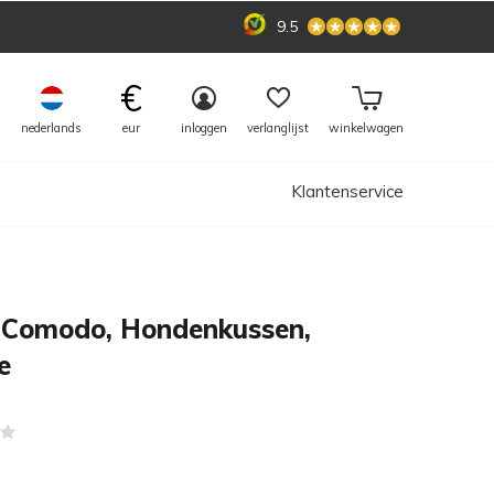
9.5
€
nederlands
eur
inloggen
verlanglijst
winkelwagen
Klantenservice
 Comodo, Hondenkussen,
e
(0)