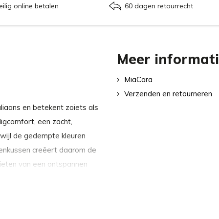
eilig online betalen
60 dagen retourrecht
Meer informat
MiaCara
Verzenden en retourneren
liaans en betekent zoiets als
igcomfort, een zacht,
rwijl de gedempte kleuren
denkussen creëert daarom de
nieten van een ontspannen
n Italiaanse fabrikant en