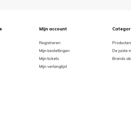
g schuim. Om de uitstekende
e
Mijn account
Categor
 te behouden, is onderhoud en
Registreren
Producten
Mijn bestellingen
De juiste 
assen met een in de handel
Mijn tickets
Brands ab
60° C. Het gebruik van sterk
Mijn verlanglijst
en wordt afgeraden. Een
worden vermeden, maar leidt
 water met het
n vervolgens aan de lucht
oogtrommel gedroogd worden