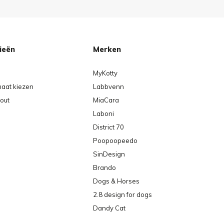
ieën
Merken
MyKotty
maat kiezen
Labbvenn
out
MiaCara
Laboni
District 70
Poopoopeedo
SinDesign
Brando
Dogs & Horses
2.8 design for dogs
Dandy Cat