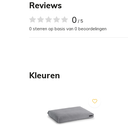
biedt ultiem comfort. De lichte structuur geeft h
Reviews
levendigheid en de kleuren greige, sage en slat
veelzijdig interieurstuk dat op vele manieren ge
0
/ 5
0 sterren op basis van 0 beoordelingen
Het hondenkussen maakt niet alleen indruk door zij
vormvaste speciale schuim binnenin, dat een hoge
behoudt het kussen zijn elasticiteit en vorm, zelfs 
Bovendien ondersteunt een voorgevormde rusthol
kussen het natuurlijke nestgedrag van je hond. Di
Kleuren
ruggengraat te verlichten, terwijl de iets hogere
biedt voor de kop.
Om te voldoen aan de dagelijkse behoeften van j
gemakkelijk worden verwijderd met de rits aan de
worden in de wasmachine. De vulling van het kus
voor maximale hygiëne.