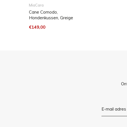
MiaCara
Cane Comodo,
Hondenkussen, Greige
€149,00
Ont
Small: 80 x 60 x 10 cm (L x B x H)
Medium: 100 x 75 x 12 cm (L x B x H)
Large: 120 x 90 x 12 cm (L x B x H)