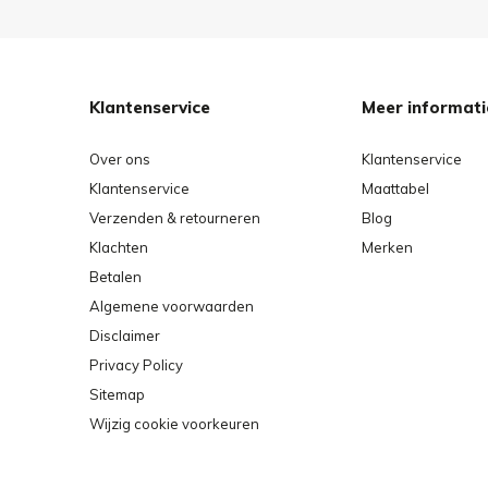
Verzorging
Vulling
De kussenvulling bestaat uit een zacht, opencelli
Klantenservice
Meer informati
eigenschappen van dit materiaal op lange termijn
reiniging nodig die bij het materiaal passen.
Over ons
Klantenservice
Klantenservice
Maattabel
De beste reinigingsmethode voor het kussen is w
Verzenden & retourneren
Blog
verkrijgbaar mild wasmiddel op temperaturen tot 
Klachten
Merken
gechloreerde en chemisch agressieve wasmiddel
Betalen
bruinachtige verkleuring van het schuim kan niet 
Algemene voorwaarden
niet tot kwaliteitsverlies.
Disclaimer
Privacy Policy
Verwijder na het wasprogramma zoveel mogelijk
Sitemap
centrifugeprogramma. Laat het ontwaterde kusse
Wijzig cookie voorkeuren
drogen op een rek. Het kussen kan ook in de dr
op maximaal 60° C, maar vermijd te lang drogen.