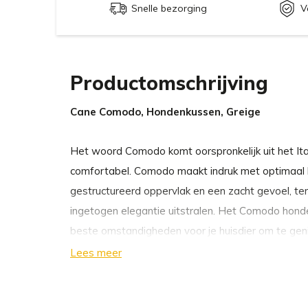
Snelle bezorging
V
Productomschrijving
Cane Comodo, Hondenkussen, Greige
Het woord Comodo komt oorspronkelijk uit het Ita
comfortabel. Comodo maakt indruk met optimaal l
gestructureerd oppervlak en een zacht gevoel, te
ingetogen elegantie uitstralen. Het Comodo hon
beste omstandigheden voor je huisdier om te ge
dutje.
Lees meer
Comodo is gemaakt van hoogwaardige stof van ee