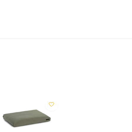
et hondenbed een zekere
e maken Comodo tot een
combineerd kan worden.
n uiterlijk, maar ook door het
 veerkracht heeft. Hierdoor
bij regelmatig gebruik.
te in het midden van het
t helpt om de druk op de
 rand optimale ondersteuning
e hond, kan de hoes
 achterkant en gereinigd
sen is ook wasbaar, wat zorgt