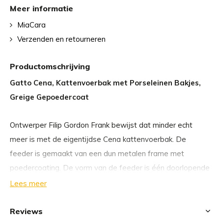
Meer informatie
MiaCara
Verzenden en retourneren
Productomschrijving
Gatto Cena, Kattenvoerbak met Porseleinen Bakjes,
Greige Gepoedercoat
Ontwerper Filip Gordon Frank bewijst dat minder echt
meer is met de eigentijdse Cena kattenvoerbak. De
feeder is gemaakt van een dun metalen frame met
poedercoating. De vorm van de feeder is één doorlopende
contour die de porseleinen schalen overeind houdt. Dit is
Lees meer
een must-have voerbak voor de designbewuste
katteneigenaar.
Reviews