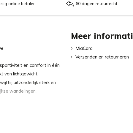
eilig online betalen
60 dagen retourrecht
Meer informat
ve
MiaCara
Verzenden en retourneren
portiviteit en comfort in één
t van lichtgewicht,
jl hij uitzonderlijk sterk en
ijkse wandelingen.
 verstelbare lengte,
en – van trainingssessies tot
 informele stadswandeling.