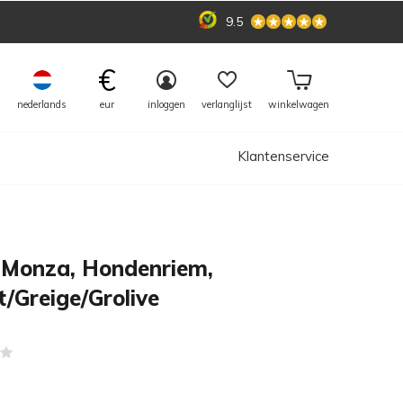
9.5
€
nederlands
eur
inloggen
verlanglijst
winkelwagen
Klantenservice
 Monza, Hondenriem,
t/Greige/Grolive
(0)