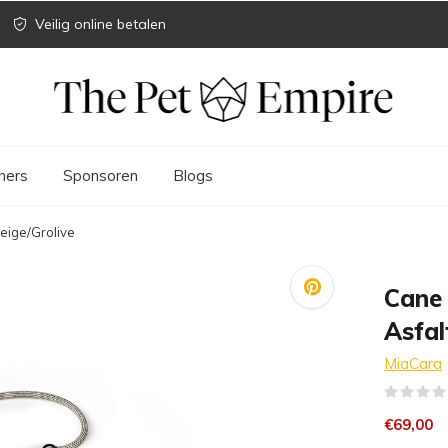
Veilig online betalen
ners
Sponsoren
Blogs
eige/Grolive
Cane
Asfal
MiaCara
€69,00