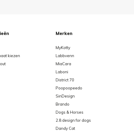
ieën
Merken
MyKotty
maat kiezen
Labbvenn
out
MiaCara
Laboni
District 70
Poopoopeedo
SinDesign
Brando
Dogs & Horses
2.8 design for dogs
Dandy Cat