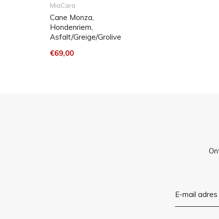
MiaCara
Met de hand wassen met warm water en milde z
Cane Monza,
Plat neerleggen om te drogen.
Hondenriem,
Asfalt/Greige/Grolive
€69,00
Ont