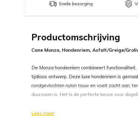
Snelle bezorging
V
Productomschrijving
Cane Monza, Hondenriem, Asfalt/Greige/Groli
De Monza hondenriem combineert functionaliteit, s
tijdloos ontwerp. Deze luxe hondenriem is gemaak
rondgevlochten nylon touw en voelt zacht aan, terwi
duurzaam is. Het is de perfecte keuze voor dagel
Een opvallend kenmerk van Monza is de drievoudig
Lees meer
waardoor u de riem aan elke situatie kunt aanpass
ontspannen wandelingen op het platteland of een