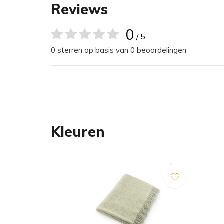
moeiteloos in elk interieur. Het royale formaat b
Reviews
dierenharen, vuil en pootafdrukken.
0
/ 5
Nu kun je zonder aarzelen de beste plek in huis de
0 sterren op basis van 0 beoordelingen
knuffelmoment met je hond of kat nog gezelliger, terw
als je trouwe viervoeter ergens anders ligt te dr
perfecte deken om jezelf in te wikkelen.
Maattabel
Kleuren
De Buccola-plaid is verkrijgbaar in één maat.