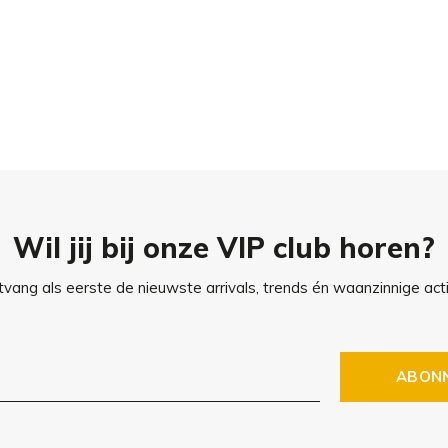
pen van wol heeft Buccola
gevallen is het voldoende om
rlijk zacht te houden.
rsteld of voorzichtig worden
e reiniging kan Buccola
Wil jij bij onze VIP club horen?
 30 °C of professioneel
vang als eerste de nieuwste arrivals, trends én waanzinnige acti
m brengen en plat op een rek
e behouden.
ABON