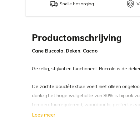
Snelle bezorging
V
Productomschrijving
Cane Buccola, Deken, Cacao
Gezellig, stijlvol en functioneel: Buccola is de deke
De zachte bouclétextuur voelt niet alleen ongelo
dankzij het hoge wolgehalte van 80% is hij ook va
temperatuurregulerend, waardoor hij perfect is 
ontspanning het hele jaar door.
Lees meer
Met zijn relaxte franjes en drie subtiele, moderne 