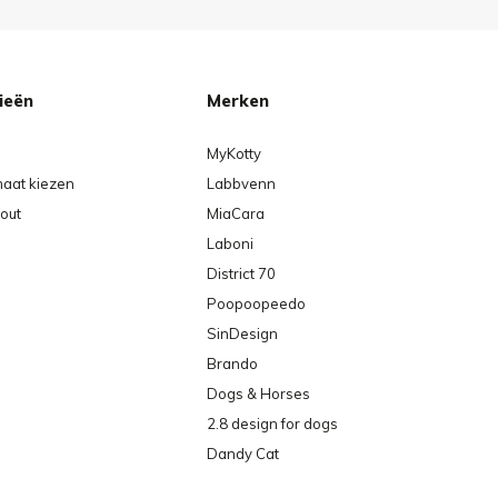
ieën
Merken
MyKotty
maat kiezen
Labbvenn
out
MiaCara
Laboni
District 70
Poopoopeedo
SinDesign
Brando
Dogs & Horses
2.8 design for dogs
Dandy Cat