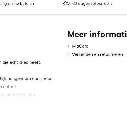
eilig online betalen
60 dagen retourrecht
Meer informat
MiaCara
Verzenden en retourneren
n die echt alles heeft.
oflijk aangenaam aan, maar
n nature
voor momenten van
kleurstellingen past Buccola