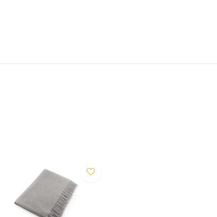
eschermt je bank prachtig tegen
len: Buccola maakt elk
ijl je stijl intact blijft. En
omen? Dan is Buccola de