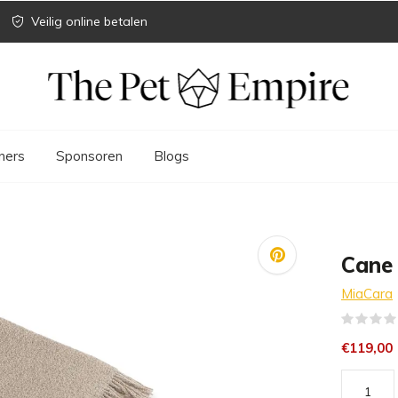
Veilig online betalen
ners
Sponsoren
Blogs
Cane 
MiaCara
€119,00