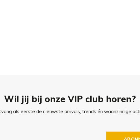
, binnenafmeting ca. 61 x 44
cm, binnenafmeting ca. 78 x
Wil jij bij onze VIP club horen?
schuim met gesloten cellen en
vang als eerste de nieuwste arrivals, trends én waanzinnige acti
eegd met een vochtige doek.
ABON