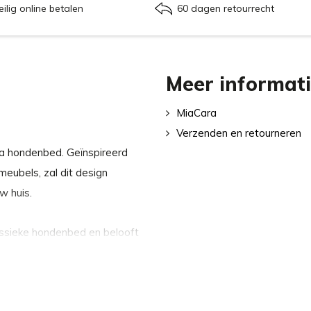
eilig online betalen
60 dagen retourrecht
Meer informat
MiaCara
Verzenden en retourneren
a hondenbed. Geïnspireerd
eubels, zal dit design
w huis.
assieke hondenbed en belooft
 reguliere hondenbedden
 losse vulling, maakt het
en die eenvoudig met elkaar