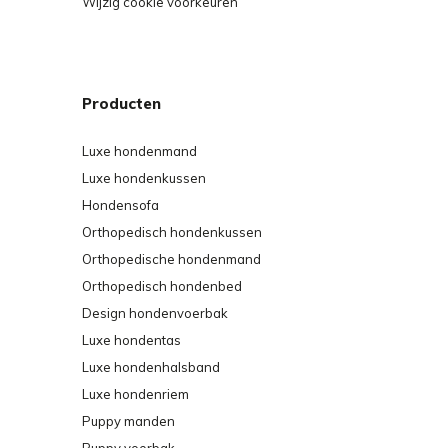
Wijzig cookie voorkeuren
kunnen er pluisjes ontstaan (zogenaamde pilling).
voorkomen en is daarom geen reden voor klachten
Producten
Voor een eenvoudige en ongecompliceerde tussenti
bekleding gewoon stofzuigen met een meubelbors
Luxe hondenmand
Luxe hondenkussen
Hondensofa
Orthopedisch hondenkussen
Orthopedische hondenmand
Orthopedisch hondenbed
Design hondenvoerbak
Luxe hondentas
Luxe hondenhalsband
Luxe hondenriem
Puppy manden
Puppy voerbak