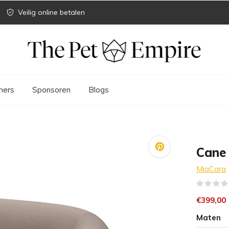
Veilig online betalen
ners
Sponsoren
Blogs
Cane
MiaCara
€399,00
Maten