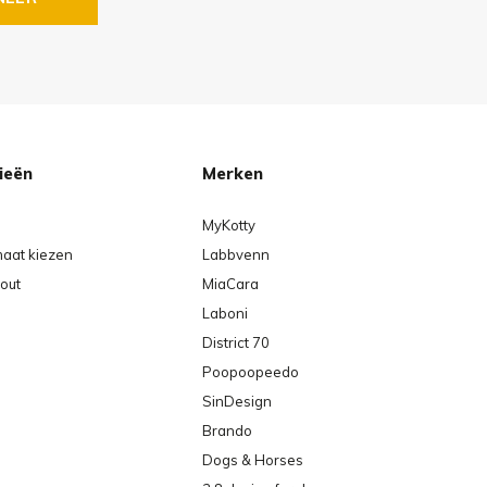
ieën
Merken
MyKotty
maat kiezen
Labbvenn
out
MiaCara
Laboni
District 70
Poopoopeedo
SinDesign
Brando
Dogs & Horses