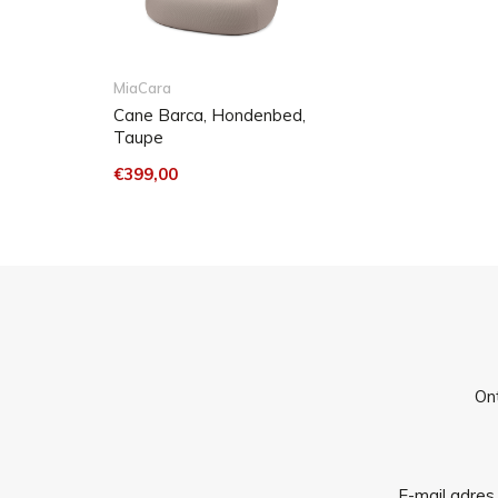
MiaCara
Cane Barca, Hondenbed,
Taupe
Small/Medium: Buitenafmeting ca. 93 x 76 x 22 cm
€399,00
cm (L x B x H)
Medium/ Large: Buitenafmeting ca. 113 x 93 x 24 
58 cm (L x B x H)
Verzorging
Zijpanelen
De waterafstotende zijpanelen zijn gemaakt van 
Ont
kunnen indien nodig eenvoudig worden schoongev
Matras