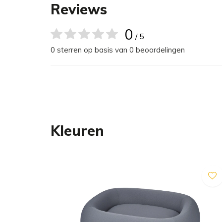
verbonden kunnen worden door een plug-in syste
Reviews
schuim behoudt Barca zijn gedefinieerde vorm, zelf
niet en behoudt de volledige ondersteuning voor j
0
/ 5
0 sterren op basis van 0 beoordelingen
Met zijn zachte maar stabiele rand is Barca prec
achterover leunen. De zijkanten bieden een perfect
de traagschuimmatras binnenin zich perfect aanp
hond.
Kleuren
Zowel de hoes als het matras kunnen in de mac
waterafstotende zijpanelen zijn gemaakt van sch
kunnen indien nodig eenvoudig worden schoongev
Maattabel
Het Barca hondenbed is verkrijgbaar in 2 maten.
op het buitenste/binnenste punt van het bed.