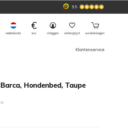
9.5
€
nederlands
eur
inloggen
verlanglijst
winkelwagen
Klantenservice
 Barca, Hondenbed, Taupe
(0)