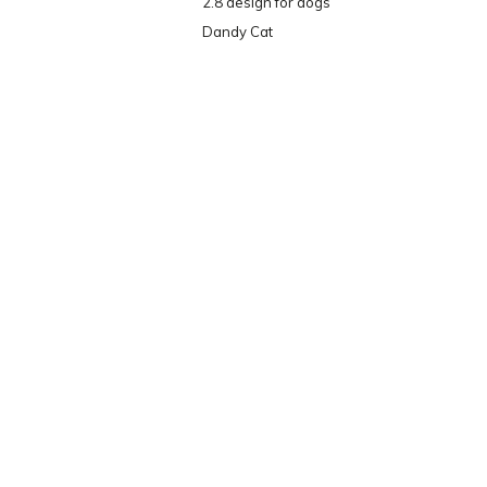
2.8 design for dogs
Dandy Cat