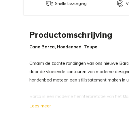
Snelle bezorging
V
Productomschrijving
Cane Barca, Hondenbed, Taupe
Omarm de zachte rondingen van ons nieuwe Barc
door de vloeiende contouren van moderne designm
hondenbed meteen een stijlstatement maken in u
Barca is een moderne herinterpretatie van het kl
ultiem comfort en stabiliteit. In tegenstelling tot
Lees meer
waarvan de zijkanten voorzien zijn van inlaten met
Barca hondenbed gebruik van vier vormschuimdel