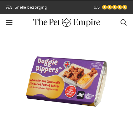
Snelle bezorging
Veilig online betale
9.5