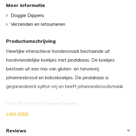
Meer informatie
Doggie Dippers
Verzenden en retourneren
Productomschrijving
Heerlijke interactieve hondensnack bestaande uit
hondvriendelijke koekjes met pindakaas. De koekjes
bestaan uit een mix van gluten- en tarwevrij
johannesbrood en kokoskoekjes. De pindakaas is
gegarandeerd xylitol-vrij en heeft johannesbroodsmaak.
Over The Pet-Joy Doggie Dippers:
Lees meer
Vrij van zout, suiker, granen, gluten, palmolie en
xylitol.
Reviews