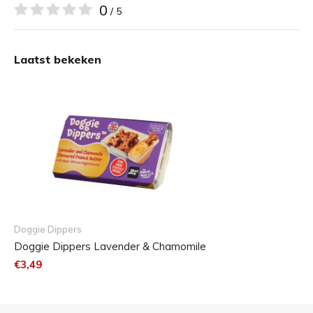
Alleen natuurlijke en lokale ingrediÃ«nten worden
0
/ 5
gebruikt.
Johannesbroodpitmeel is een delicatesse voor
Laatst bekeken
honden.
Handgemaakt in de bakkerij van The Happy Mutt
Company in Devon (UK)
Hersluitbaar deksel voor onderweg
De verpakking gemaakt van 85% gerecycled
materiaal en is 100% recyclebaar
Inhoud verpakking: 100 gram
Doggie Dippers
Doggie Dippers Lavender & Chamomile
Voedingsadvies:
€3,49
Gewicht van de
Aantal Dippers per dag
hond