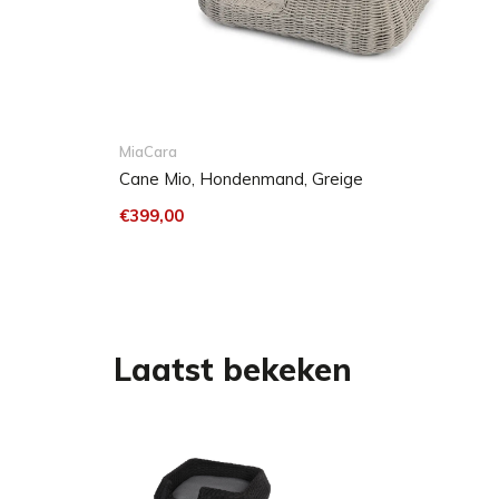
MiaCara
Cane Mio, Hondenmand, Greige
€399,00
Small: 68 x 58 x 21 cm (L x B x H2), H1 8 cm, ligo
Laatst bekeken
Medium: 85 x 75 x 26 cm (L x B x H2), H1 9 cm, li
Verzorging
Frame