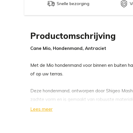
Snelle bezorging
V
Productomschrijving
Cane Mio, Hondenmand, Antraciet
Met de Mio hondenmand voor binnen en buiten haal
of op uw terras.
Deze hondenmand, ontworpen door Shigeo Mashiro
zachte vorm en is gemaakt van robuuste materiale
gebogen mand met een asymmetrisch geplaatste u
Lees meer
ingang en als comfortabele hoofd- en pootsteun.