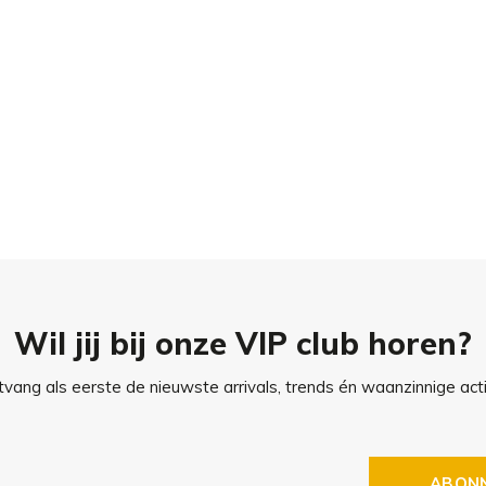
t touwnetwerk van
n.
en bleekmiddelen of
wassen aan de lucht drogen
 door de naden niet
of aanhoudende regen binnen.
Wil jij bij onze VIP club horen?
vang als eerste de nieuwste arrivals, trends én waanzinnige acti
was). Laat de hoes na het
 niet in de droogtrommel.
eschikt is voor synthetische
ABON