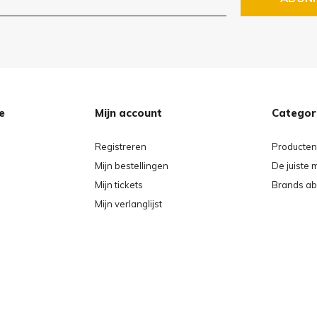
svriendelijk en slijtvast,
t een doek of met een
 onmiddellijk voordat ze
e
Mijn account
Categor
ussen en het frame niet
Registreren
Producten
 maar ze op te bergen in een
Mijn bestellingen
De juiste 
Mijn tickets
Brands ab
Mijn verlanglijst