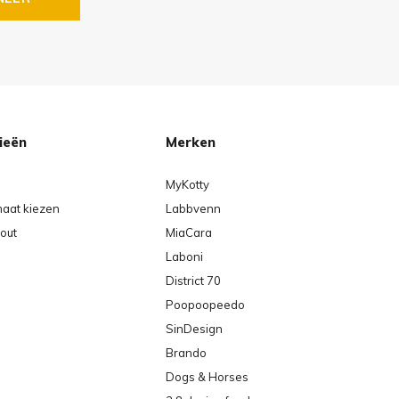
ieën
Merken
MyKotty
maat kiezen
Labbvenn
out
MiaCara
Laboni
District 70
Poopoopeedo
SinDesign
Brando
Dogs & Horses