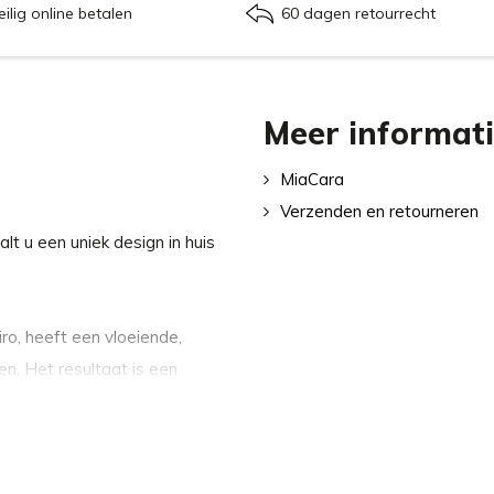
eilig online betalen
60 dagen retourrecht
Meer informat
MiaCara
Verzenden en retourneren
t u een uniek design in huis
, heeft een vloeiende,
n. Het resultaat is een
itsparing die dient als