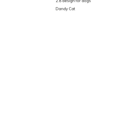
2.8 design for dogs
Dandy Cat