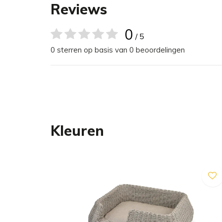
De Mio hondenmand valt op door zijn robuuste mat
Reviews
weerbestendige touwweefsel kunt u hem zowel bi
0
/ 5
Hij is ook licht van gewicht. Dankzij het aluminium
0 sterren op basis van 0 beoordelingen
hondenmand in een handomdraai van het terras 
verplaatsen.
Het duurzame en waterafstotende matras zorgt 
ligcomfort. De afneembare, wasbare hoes is ook a
Kleuren
Maattabel
De Mio hondenmand is verkrijgbaar in twee maten